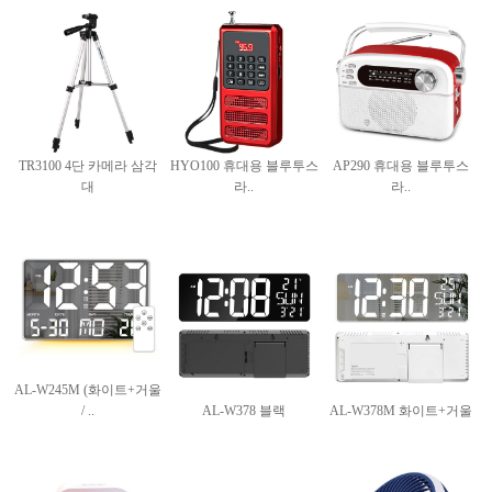
TR3100 4단 카메라 삼각
HYO100 휴대용 블루투스
AP290 휴대용 블루투스
대
라..
라..
AL-W245M (화이트+거울
/ ..
AL-W378 블랙
AL-W378M 화이트+거울