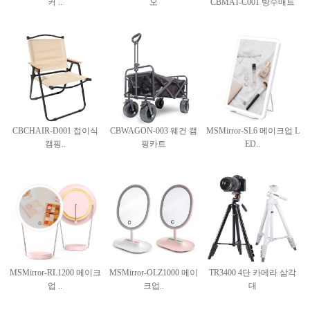
커 ..
오
CBMAT-C001 방수매트
CBCHAIR-D001 접이식
CBWAGON-003 웨건 캠
MSMirror-SL6 메이크업 L
캠핑..
핑카트
ED..
MSMirror-RL1200 메이크
MSMirror-OLZ1000 메이
TR3400 4단 카메라 삼각
업 ..
크업..
대