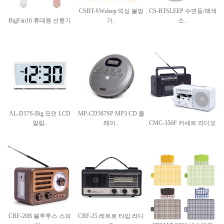
CSBT-SWsleep 믹싱 불멍
CS-BTSLEEP 수면등/백색
BigFan16 휴대용 선풍기
가..
소..
AL-D17S-Big 모던 LCD
MP-CD567SP MP3 CD 플
알람..
레이..
CMC-350F 카세트 라디오
CRF-20B 블루투스 스피
CRF-25 레트로 타입 라디