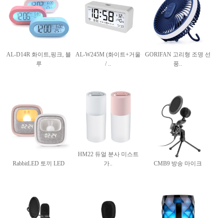
AL-D14R 화이트,핑크, 블
AL-W245M (화이트+거울
GORIFAN 고리형 조명 선
루
/ ..
풍..
HM22 듀얼 분사 미스트
RabbitLED 토끼 LED
가..
CMB9 방송 마이크