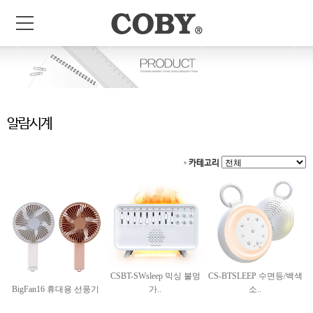
알람시계
카테고리
CSBT-SWsleep 믹싱 불멍
CS-BTSLEEP 수면등/백색
BigFan16 휴대용 선풍기
가..
소..