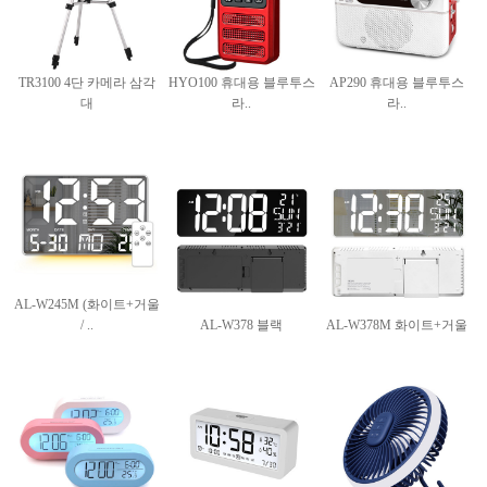
TR3100 4단 카메라 삼각
HYO100 휴대용 블루투스
AP290 휴대용 블루투스
대
라..
라..
AL-W245M (화이트+거울
/ ..
AL-W378 블랙
AL-W378M 화이트+거울